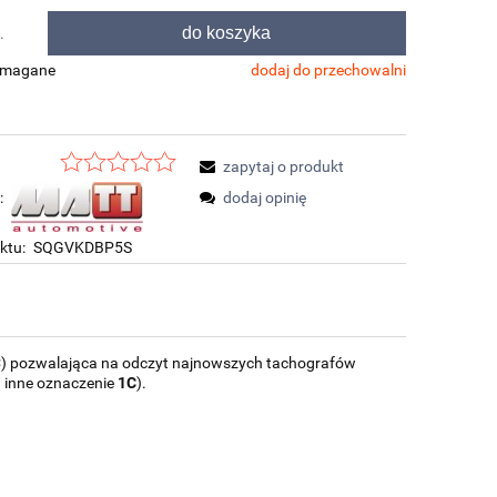
do koszyka
.
ymagane
dodaj do przechowalni
zapytaj o produkt
:
dodaj opinię
ktu:
SQGVKDBP5S
 C) pozwalająca na odczyt najnowszych tachografów
1
inne oznaczenie
1C
).