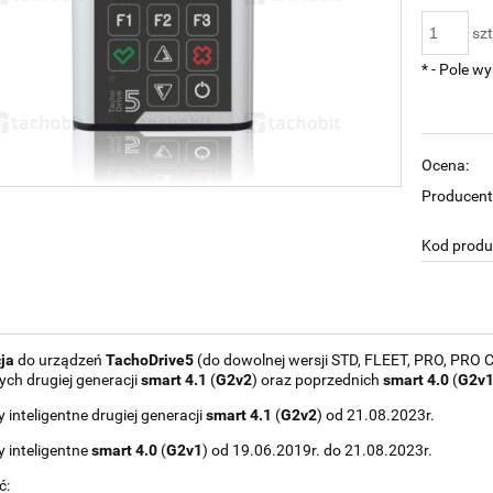
szt
*
- Pole w
Ocena:
Producent
Kod produ
ja
do urządzeń
TachoDrive5
(do dowolnej wersji STD, FLEET, PRO, PRO
nych drugiej generacji
smart 4.1
(
G2v2
) oraz poprzednich
smart 4.0
(
G2v
 inteligentne drugiej generacji
smart 4.1
(
G2v2
) od 21.08.2023r.
 inteligentne
smart 4.0
(
G2v1
) od 19.06.2019r. do 21.08.2023r.
ć: