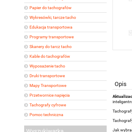
Papier do tachografów
Wykresówki, tarcze tacho
Edukacja transportowa
Programy transportowe
Skanery do tarcz tacho
Kable do tachografów
Wyposażenie tacho
Druki transportowe
Opis
Mapy Transportowe
Przetwornice napięcia
Aktualizac
inteligent
Tachografy cyfrowe
Tachografy
Pomoc techniczna
Tachografy
Jak wybra
Wyszukiwarka