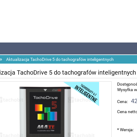
»
Aktualizacja TachoDrive 5 do tachografów inteligentnych
izacja TachoDrive 5 do tachografów inteligentnych
Dostępnoś
Wysyłka w
42
Cena:
Cena netto
*
Wersja: