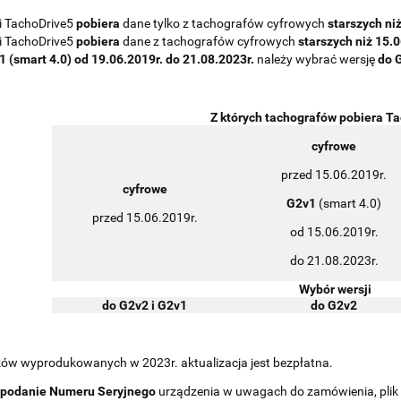
li TachoDrive5
pobiera
dane tylko z tachografów cyfrowych
starszych ni
li TachoDrive5
pobiera
dane z tachografów cyfrowych
starszych niż 15.0
1 (smart 4.0)
od 19.06.2019r. do 21.08.2023r.
należy wybrać wersję
do 
Z których tachografów pobiera Ta
cyfrowe
przed 15.06.2019r.
cyfrowe
G2v1
(smart 4.0)
przed 15.06.2019r.
od 15.06.2019r.
do 21.08.2023r.
Wybór wersji
do G2v2 i G2v1
do G2v2
ków wyprodukowanych w 2023r. aktualizacja jest bezpłatna.
 podanie Numeru Seryjnego
urządzenia w uwagach do zamówienia, plik 