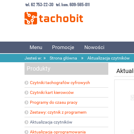
Menu
Promocje
Nowości
»
»
Jesteś w:
Strona główna
Aktualizacja czytników
Produkty
Aktual
Czytniki tachografów cyfrowych
Czytniki kart kierowców
Programy do czasu pracy
Zestawy: czytnik z programem
Aktualizacja czytników
Aktualizacja oprogramowania