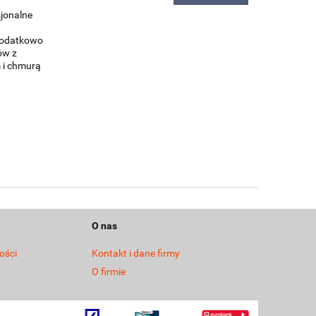
sjonalne
dodatkowo
ów z
m i chmurą
O nas
ości
Kontakt i dane firmy
O firmie