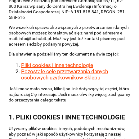
Pogorzelec z siedzibą pod adresem: Górnośląska 69/11, 62-
800 Kalisz wpisany do Centralnej Ewidencji i Informacji o
Działalności Gospodarczej, NIP:
6-181-818-841
, REGON:
251-
588-616
We wszelkich sprawach związanych z przetwarzaniem danych
osobowych możesz kontaktować się z nami pod adresem e-
mail: info@tachobit.pl. Możliwy jest też kontakt pisemny pod
adresem siedziby podanym powyżej.
Dla ułatwienia podzieliliśmy ten dokument na dwie części:
Pliki cookies i inne technologie
Pozostałe cele przetwarzania danych
osobowych użytkowników Sklepu
Jeśli masz mało czasu, kliknij na link dotyczący tej części, która
najbardziej Cię interesuje. Jeśli masz chwilkę więcej, zachęcamy
do przeczytania całego tekstu.
1. PLIKI COOKIES I INNE TECHNOLOGIE
Używamy plików cookies i innych, podobnych mechanizmów,
aby poznać w jaki sposób użytkownicy korzystają z naszej