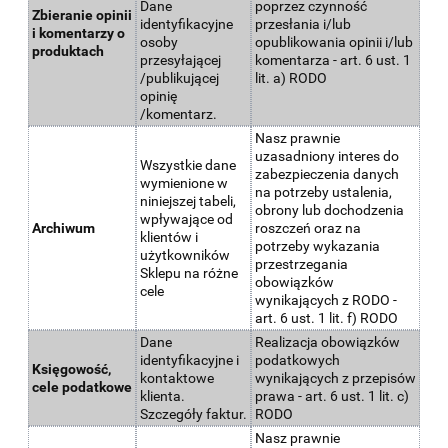
Dane
poprzez czynność
Zbieranie opinii
identyfikacyjne
przesłania i/lub
i komentarzy o
osoby
opublikowania opinii i/lub
produktach
przesyłającej
komentarza - art. 6 ust. 1
/publikującej
lit. a) RODO
opinię
/komentarz.
Nasz prawnie
uzasadniony interes do
Wszystkie dane
zabezpieczenia danych
wymienione w
na potrzeby ustalenia,
niniejszej tabeli,
obrony lub dochodzenia
wpływające od
Archiwum
roszczeń oraz na
klientów i
potrzeby wykazania
użytkowników
przestrzegania
Sklepu na różne
obowiązków
cele
wynikających z RODO -
art. 6 ust. 1 lit. f) RODO
Dane
Realizacja obowiązków
identyfikacyjne i
podatkowych
Księgowość,
kontaktowe
wynikających z przepisów
cele podatkowe
klienta.
prawa - art. 6 ust. 1 lit. c)
Szczegóły faktur.
RODO
Nasz prawnie