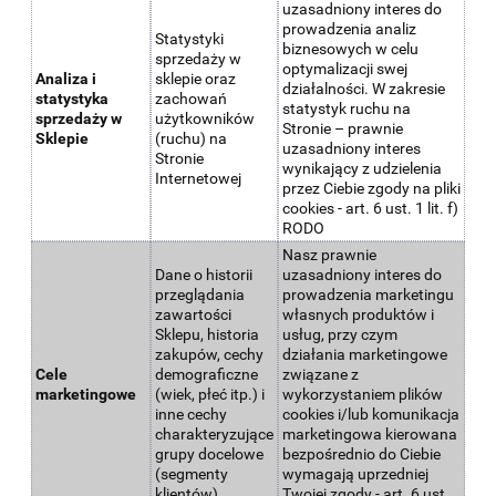
uzasadniony interes do
prowadzenia analiz
Statystyki
biznesowych w celu
sprzedaży w
optymalizacji swej
Analiza i
sklepie oraz
działalności. W zakresie
statystyka
zachowań
statystyk ruchu na
sprzedaży w
użytkowników
Stronie – prawnie
Sklepie
(ruchu) na
uzasadniony interes
Stronie
wynikający z udzielenia
Internetowej
przez Ciebie zgody na pliki
cookies - art. 6 ust. 1 lit. f)
RODO
Nasz prawnie
Dane o historii
uzasadniony interes do
przeglądania
prowadzenia marketingu
zawartości
własnych produktów i
Sklepu, historia
usług, przy czym
zakupów, cechy
działania marketingowe
Cele
demograficzne
związane z
marketingowe
(wiek, płeć itp.) i
wykorzystaniem plików
inne cechy
cookies i/lub komunikacja
charakteryzujące
marketingowa kierowana
grupy docelowe
bezpośrednio do Ciebie
(segmenty
wymagają uprzedniej
klientów)
Twojej zgody - art. 6 ust.