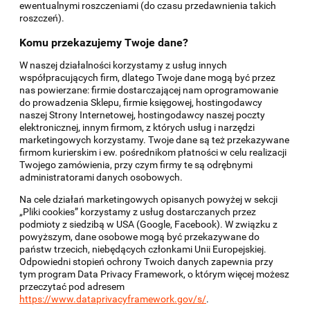
ewentualnymi roszczeniami (do czasu przedawnienia takich
roszczeń).
Komu przekazujemy Twoje dane?
W naszej działalności korzystamy z usług innych
współpracujących firm, dlatego Twoje dane mogą być przez
nas powierzane: firmie dostarczającej nam oprogramowanie
do prowadzenia Sklepu, firmie księgowej, hostingodawcy
naszej Strony Internetowej, hostingodawcy naszej poczty
elektronicznej, innym firmom, z których usług i narzędzi
marketingowych korzystamy. Twoje dane są też przekazywane
firmom kurierskim i ew. pośrednikom płatności w celu realizacji
Twojego zamówienia, przy czym firmy te są odrębnymi
administratorami danych osobowych.
Na cele działań marketingowych opisanych powyżej w sekcji
„Pliki cookies” korzystamy z usług dostarczanych przez
podmioty z siedzibą w USA (Google, Facebook). W związku z
powyższym, dane osobowe mogą być przekazywane do
państw trzecich, niebędących członkami Unii Europejskiej.
Odpowiedni stopień ochrony Twoich danych zapewnia przy
tym program Data Privacy Framework, o którym więcej możesz
przeczytać pod adresem
https://www.dataprivacyframework.gov/s/
.