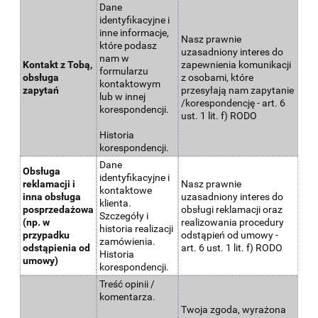
Dane
identyfikacyjne i
inne informacje,
Nasz prawnie
które podasz
uzasadniony interes do
nam w
Kontakt z Tobą,
zapewnienia komunikacji
formularzu
obsługa
z osobami, które
kontaktowym
zapytań
przesyłają nam zapytanie
lub w innej
/korespondencję - art. 6
korespondencji.
ust. 1 lit. f) RODO
Historia
korespondencji.
Dane
Obsługa
identyfikacyjne i
reklamacji i
Nasz prawnie
kontaktowe
inna obsługa
uzasadniony interes do
klienta.
posprzedażowa
obsługi reklamacji oraz
Szczegóły i
(np. w
realizowania procedury
historia realizacji
przypadku
odstąpień od umowy -
zamówienia.
odstąpienia od
art. 6 ust. 1 lit. f) RODO
Historia
umowy)
korespondencji.
Treść opinii /
komentarza.
Twoja zgoda, wyrażona