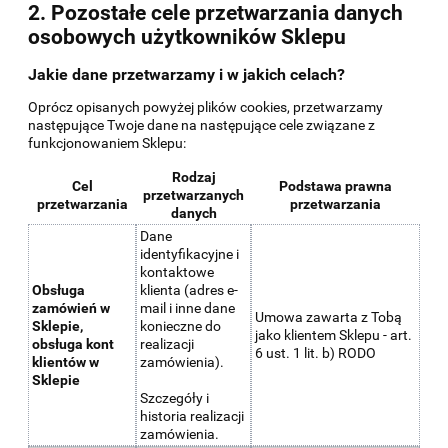
2. Pozostałe cele przetwarzania danych
osobowych użytkowników Sklepu
Jakie dane przetwarzamy i w jakich celach?
Oprócz opisanych powyżej plików cookies, przetwarzamy
następujące Twoje dane na następujące cele związane z
funkcjonowaniem Sklepu:
Rodzaj
Cel
Podstawa prawna
przetwarzanych
przetwarzania
przetwarzania
danych
Dane
identyfikacyjne i
kontaktowe
Obsługa
klienta (adres e-
zamówień w
mail i inne dane
Umowa zawarta z Tobą
Sklepie,
konieczne do
jako klientem Sklepu - art.
obsługa kont
realizacji
6 ust. 1 lit. b) RODO
klientów w
zamówienia).
Sklepie
Szczegóły i
historia realizacji
zamówienia.