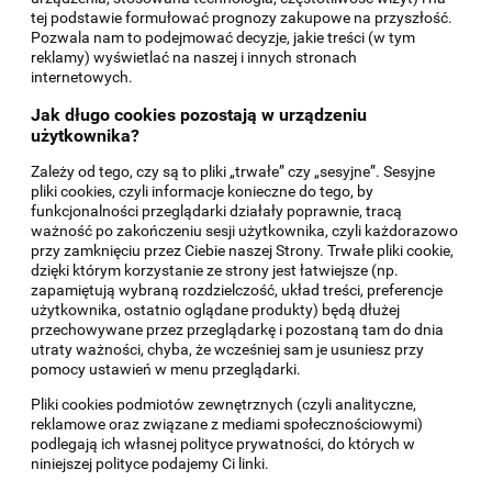
tej podstawie formułować prognozy zakupowe na przyszłość.
Pozwala nam to podejmować decyzje, jakie treści (w tym
reklamy) wyświetlać na naszej i innych stronach
internetowych.
Jak długo cookies pozostają w urządzeniu
użytkownika?
Zależy od tego, czy są to pliki „trwałe” czy „sesyjne”. Sesyjne
pliki cookies, czyli informacje konieczne do tego, by
funkcjonalności przeglądarki działały poprawnie, tracą
ważność po zakończeniu sesji użytkownika, czyli każdorazowo
przy zamknięciu przez Ciebie naszej Strony. Trwałe pliki cookie,
dzięki którym korzystanie ze strony jest łatwiejsze (np.
zapamiętują wybraną rozdzielczość, układ treści, preferencje
użytkownika, ostatnio oglądane produkty) będą dłużej
przechowywane przez przeglądarkę i pozostaną tam do dnia
utraty ważności, chyba, że wcześniej sam je usuniesz przy
pomocy ustawień w menu przeglądarki.
Pliki cookies podmiotów zewnętrznych (czyli analityczne,
reklamowe oraz związane z mediami społecznościowymi)
podlegają ich własnej polityce prywatności, do których w
niniejszej polityce podajemy Ci linki.