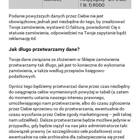
1 lit. f) RODO
Podanie powyższych danych przez Ciebie nie jest
obowiązkowe, jednak jest niezbędne do tego, by zrealizować
Twoje zamówienie, wystawić Ci fakturę, powiadomić Cię o
statusie zamówienia, odpowiedzieć na Twoje zapytanie bądź
reklamację itd.
Jak długo przetwarzamy dane?
Twoje dane związane ze złożeniem w Sklepie zamówienia
przetwarzamy tak długo, jak jest to konieczne do wykonania
zamówienia, a także według przepisów księgowo-
podatkowych.
Oprócz tego będziemy przetwarzać dane przez czas niezbędny
do osiągnięcia celów wymienionych powyżej w tabeli (a zatem
do momentu ustania naszego interesu prawnego,
umożliwiającego nam przetwarzanie, albo do czasu zgłoszenia
przez Ciebie sprzeciwu co do przetwarzania, ewentualnie do
czasu wycofania przez Ciebie zgody marketingowej – jeśli takiej
nam udzieliłeś). Dalsze przetwarzanie będzie możliwe jedynie w
przypadku, gdy będzie ciążył na nas jako administratorze taki
obowiązek prawny (w szczególności cele podatkowe) oraz
ewentualnie na cele archiwalne dla zabezpieczenia się przed